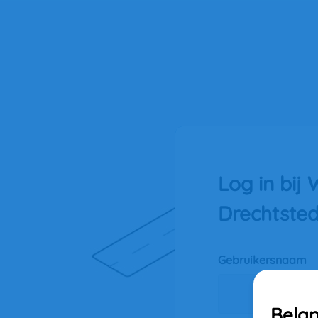
Log in bij
Drechtste
Gebruikersnaam
Belan