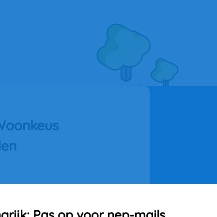
 Woonkeus 
den
grijk: Pas op voor nep-mails