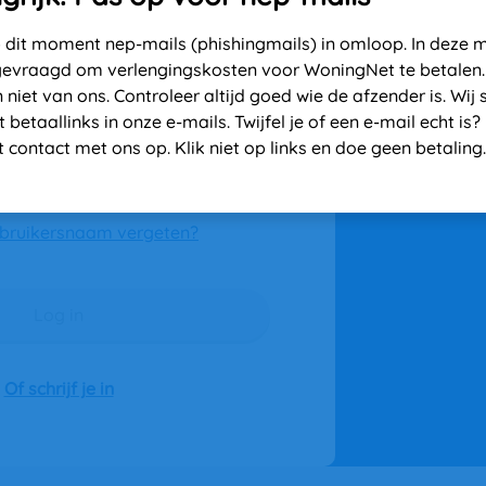
op dit moment nep-mails (phishingmails) in omloop. In deze ma
gevraagd om verlengingskosten voor WoningNet te betalen.
n niet van ons. Controleer altijd goed wie de afzender is. Wij s
 betaallinks in onze e-mails. Twijfel je of een e-mail echt is
 contact met ons op. Klik niet op links en doe geen betaling.
gd blijven
bruikersnaam vergeten?
Log in
Of schrijf je in