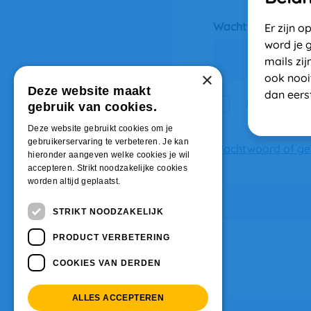
Wachtwoord
Er zijn 
word je 
mails zij
×
ook nooit
Deze website maakt
dan eerst
Ik wil ingelo
gebruik van cookies.
Deze website gebruikt cookies om je
gebruikerservaring te verbeteren. Je kan
Wachtwoord of ge
hieronder aangeven welke cookies je wil
accepteren. Strikt noodzakelijke cookies
worden altijd geplaatst.
STRIKT NOODZAKELIJK
PRODUCT VERBETERING
COOKIES VAN DERDEN
ALLES ACCEPTEREN