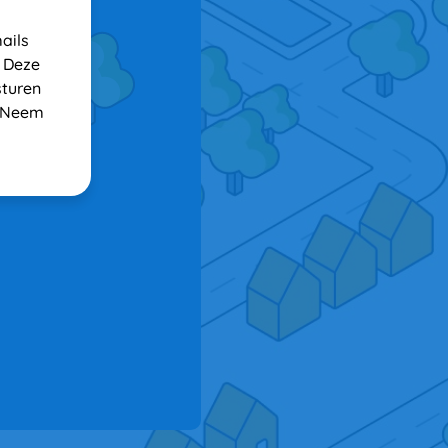
ils 
 Deze 
turen 
? Neem 